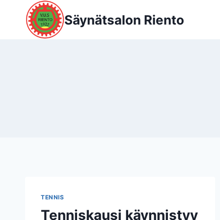
Siirry
Säynätsalon Riento
sisältöön
TENNIS
Tenniskausi käynnistyy