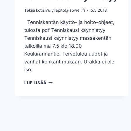
Tekijä
kotisivu.yllapito@isoweli.fi
5.5.2018
Tenniskentän käyttö- ja hoito-ohjeet,
tulosta pdf Tenniskausi käynnistyy
Tenniskausi käynnistyy massakentän
talkoilla ma 7.5 klo 18.00
Koulurannantie. Tervetuloa uudet ja
vanhat konkarit mukaan. Urakka ei ole
iso.
TENNISKAUSI
LUE LISÄÄ
KÄYNNISTYY