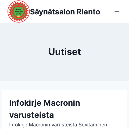
Siirry
Säynätsalon Riento
sisältöön
Uutiset
Infokirje Macronin
varusteista
Infokirje Macronin varusteista Sovitaminen