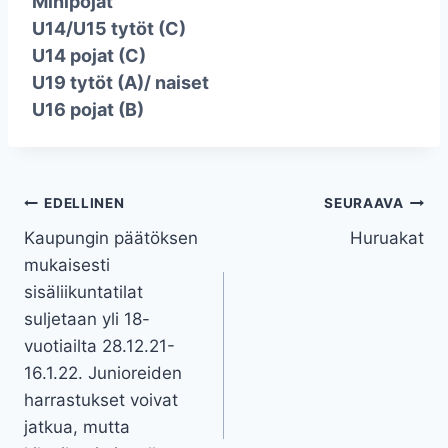
Minipojat
U14/U15 tytöt (C)
U14 pojat (C)
U19 tytöt (A)/ naiset
U16 pojat (B)
Artikkelien
EDELLINEN
SEURAAVA
Kaupungin päätöksen
Huruakat
selaus
mukaisesti
sisäliikuntatilat
suljetaan yli 18-
vuotiailta 28.12.21-
16.1.22. Junioreiden
harrastukset voivat
jatkua, mutta