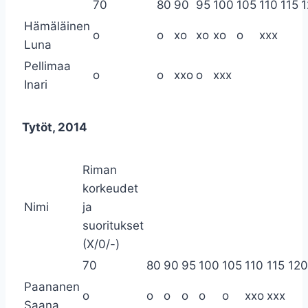
70
80
90
95
100
105
110
115
1
Hämäläinen
o
o
xo
xo
xo
o
xxx
Luna
Pellimaa
o
o
xxo
o
xxx
Inari
Tytöt, 2014
Riman
korkeudet
Nimi
ja
suoritukset
(X/0/-)
70
80
90
95
100
105
110
115
120
Paananen
o
o
o
o
o
o
xxo
xxx
Saana