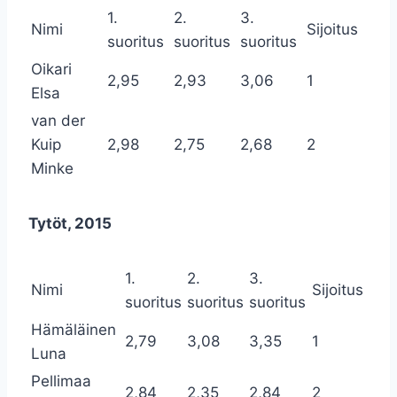
1.
2.
3.
Nimi
Sijoitus
suoritus
suoritus
suoritus
Oikari
2,95
2,93
3,06
1
Elsa
van der
Kuip
2,98
2,75
2,68
2
Minke
Tytöt, 2015
1.
2.
3.
Nimi
Sijoitus
suoritus
suoritus
suoritus
Hämäläinen
2,79
3,08
3,35
1
Luna
Pellimaa
2,84
2,35
2,84
2