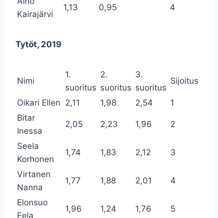
Aino
1,13
0,95
4
Kairajärvi
Tytöt, 2019
1.
2.
3.
Nimi
Sijoitus
suoritus
suoritus
suoritus
Oikari Ellen
2,11
1,98
2,54
1
Bitar
2,05
2,23
1,96
2
Inessa
Seela
1,74
1,83
2,12
3
Korhonen
Virtanen
1,77
1,88
2,01
4
Nanna
Elonsuo
1,96
1,24
1,76
5
Eela