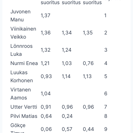
suoritus
suoritus
suoritus
Juvonen
1,37
1
Manu
Viinikainen
1,36
1,34
1,35
2
Veikko
Lönnroos
1,32
1,24
3
Luka
Nurmi Enea
1,21
1,03
0,76
4
Luukas
0,93
1,14
1,13
5
Korhonen
Virtanen
1,04
6
Aamos
Utter Vertti
0,91
0,96
0,96
7
Pilvi Matias
0,64
0,24
8
Gökçe
0,06
0,57
0,44
9