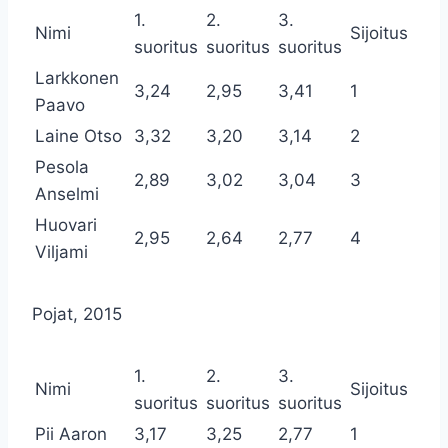
1.
2.
3.
Nimi
Sijoitus
suoritus
suoritus
suoritus
Larkkonen
3,24
2,95
3,41
1
Paavo
Laine Otso
3,32
3,20
3,14
2
Pesola
2,89
3,02
3,04
3
Anselmi
Huovari
2,95
2,64
2,77
4
Viljami
Pojat, 2015
1.
2.
3.
Nimi
Sijoitus
suoritus
suoritus
suoritus
Pii Aaron
3,17
3,25
2,77
1