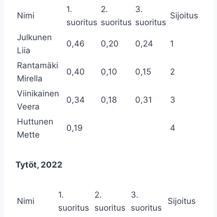
1.
2.
3.
Nimi
Sijoitus
suoritus
suoritus
suoritus
Julkunen
0,46
0,20
0,24
1
Liia
Rantamäki
0,40
0,10
0,15
2
Mirella
Viinikainen
0,34
0,18
0,31
3
Veera
Huttunen
0,19
4
Mette
Tytöt, 2022
1.
2.
3.
Nimi
Sijoitus
suoritus
suoritus
suoritus