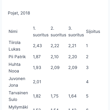
Pojat, 2018
1.
2.
3.
Nimi
Sijoitus
suoritus
suoritus
suoritus
Tiirola
2,43
2,22
2,21
1
Lukas
Pii Patrik
1,87
2,10
2,20
2
Huhta
1,93
2,09
2,09
3
Nooa
Juvonen
2,01
4
Jona
Tarvainen
1,82
1,75
1,64
5
Sulo
Myllymäki