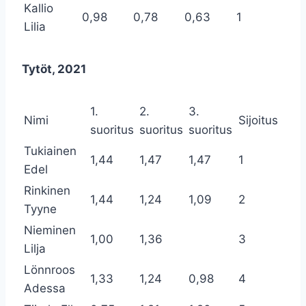
Kallio
0,98
0,78
0,63
1
Lilia
Tytöt, 2021
1.
2.
3.
Nimi
Sijoitus
suoritus
suoritus
suoritus
Tukiainen
1,44
1,47
1,47
1
Edel
Rinkinen
1,44
1,24
1,09
2
Tyyne
Nieminen
1,00
1,36
3
Lilja
Lönnroos
1,33
1,24
0,98
4
Adessa