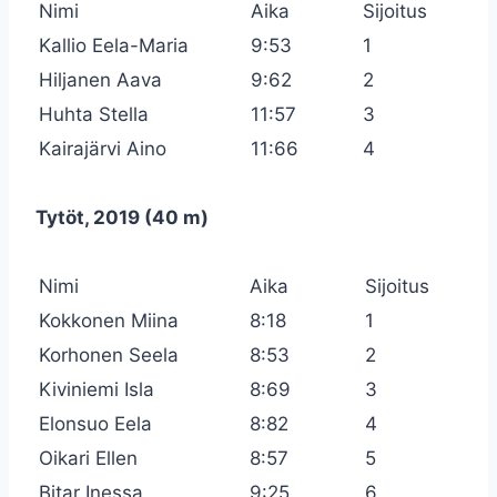
Nimi
Aika
Sijoitus
Kallio Eela-Maria
9:53
1
Hiljanen Aava
9:62
2
Huhta Stella
11:57
3
Kairajärvi Aino
11:66
4
Tytöt, 2019 (40 m)
Nimi
Aika
Sijoitus
Kokkonen Miina
8:18
1
Korhonen Seela
8:53
2
Kiviniemi Isla
8:69
3
Elonsuo Eela
8:82
4
Oikari Ellen
8:57
5
Bitar Inessa
9:25
6