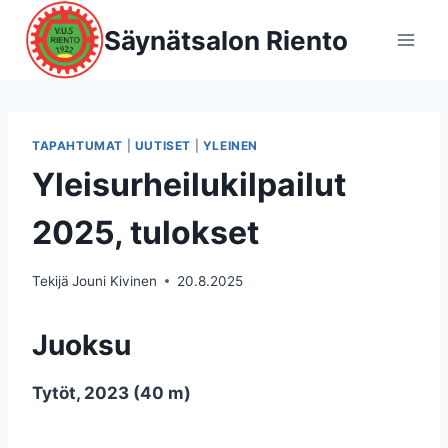
Siirry
Säynätsalon Riento
sisältöön
TAPAHTUMAT
|
UUTISET
|
YLEINEN
Yleisurheilukilpailut
2025, tulokset
Tekijä
Jouni Kivinen
20.8.2025
Juoksu
Tytöt, 2023 (40 m)