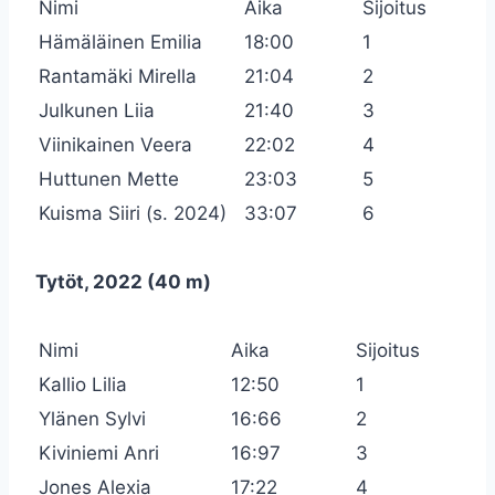
Nimi
Aika
Sijoitus
Hämäläinen Emilia
18:00
1
Rantamäki Mirella
21:04
2
Julkunen Liia
21:40
3
Viinikainen Veera
22:02
4
Huttunen Mette
23:03
5
Kuisma Siiri (s. 2024)
33:07
6
Tytöt, 2022 (40 m)
Nimi
Aika
Sijoitus
Kallio Lilia
12:50
1
Ylänen Sylvi
16:66
2
Kiviniemi Anri
16:97
3
Jones Alexia
17:22
4