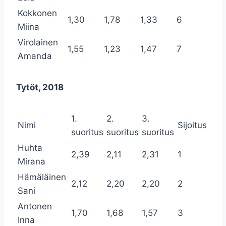
Kokkonen
1,30
1,78
1,33
6
Miina
Virolainen
1,55
1,23
1,47
7
Amanda
Tytöt, 2018
1.
2.
3.
Nimi
Sijoitus
suoritus
suoritus
suoritus
Huhta
2,39
2,11
2,31
1
Mirana
Hämäläinen
2,12
2,20
2,20
2
Sani
Antonen
1,70
1,68
1,57
3
Inna