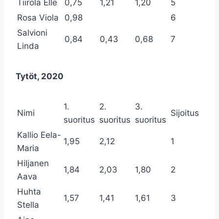
Tiirola Elle
0,75
1,21
1,20
5
Rosa Viola
0,98
6
Salvioni
0,84
0,43
0,68
7
Linda
Tytöt, 2020
1.
2.
3.
Nimi
Sijoitus
suoritus
suoritus
suoritus
Kallio Eela-
1,95
2,12
1
Maria
Hiljanen
1,84
2,03
1,80
2
Aava
Huhta
1,57
1,41
1,61
3
Stella