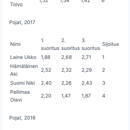
1,52
1,54
1,42
6
Toivo
Pojat, 2017
1.
2.
3.
Nimi
Sijoitus
suoritus
suoritus
suoritus
Laine Ukko
1,88
2,68
2,71
1
Hämäläinen
2,52
2,32
2,29
2
Aki
Suomi Niki
2,40
2,26
2,43
3
Pellimaa
2,20
1,47
1,87
4
Olavi
Pojat, 2016