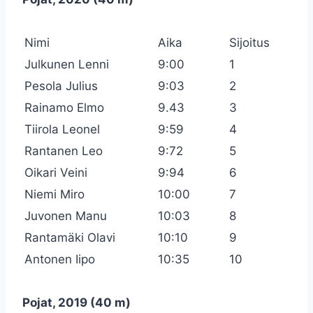
Nimi
Aika
Sijoitus
Julkunen Lenni
9:00
1
Pesola Julius
9:03
2
Rainamo Elmo
9.43
3
Tiirola Leonel
9:59
4
Rantanen Leo
9:72
5
Oikari Veini
9:94
6
Niemi Miro
10:00
7
Juvonen Manu
10:03
8
Rantamäki Olavi
10:10
9
Antonen Iipo
10:35
10
Pojat, 2019 (40 m)