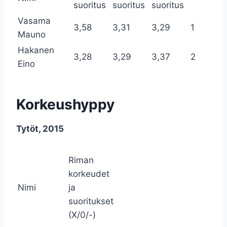
suoritus
suoritus
suoritus
Vasama
3,58
3,31
3,29
1
Mauno
Hakanen
3,28
3,29
3,37
2
Eino
Korkeushyppy
Tytöt, 2015
Riman
korkeudet
Nimi
ja
suoritukset
(X/0/-)