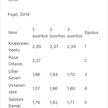
Pojat, 2019
1.
2.
3.
Nimi
Sijoitus
suoritus
suoritus
suoritus
Kiukkonen
2,30
2,37
2,34
1
Veetu
Rosa
2,27
2
Ottavio
Utter
1,86
1,94
1,70
3
Severi
Virtanen
1,57
1,86
1,80
4
Jere
Salvioni
1,76
1,62
1,71
5
Daniel