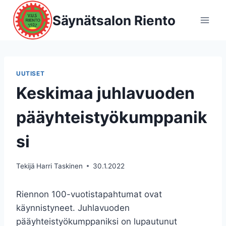
Siirry
Säynätsalon Riento
sisältöön
UUTISET
Keskimaa juhlavuoden
pääyhteistyökumppanik
si
Tekijä
Harri Taskinen
30.1.2022
Riennon 100-vuotistapahtumat ovat
käynnistyneet. Juhlavuoden
pääyhteistyökumppaniksi on lupautunut