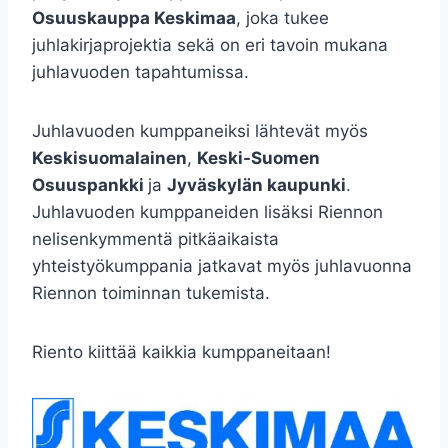
Osuuskauppa Keskimaa
, joka tukee
juhlakirjaprojektia sekä on eri tavoin mukana
juhlavuoden tapahtumissa.
Juhlavuoden kumppaneiksi lähtevät myös
Keskisuomalainen
,
Keski-Suomen
Osuuspankki
ja
Jyväskylän kaupunki
.
Juhlavuoden kumppaneiden lisäksi Riennon
nelisenkymmentä pitkäaikaista
yhteistyökumppania jatkavat myös juhlavuonna
Riennon toiminnan tukemista.
Riento kiittää kaikkia kumppaneitaan!