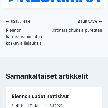
Artikkelien
EDELLINEN
SEURAAVA
Riennon
Koronarajoituksia puretaan
selaus
harrastustoimintaa
koskevia linjauksia
Samankaltaiset artikkelit
Riennon uudet nettisivut
Tekijä
Harri Taskinen
13.1.2022