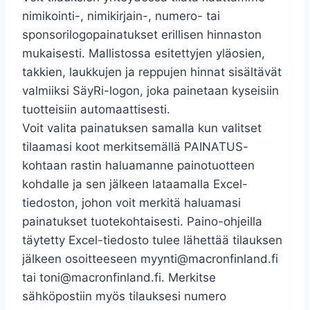
nimikointi-, nimikirjain-, numero- tai
sponsorilogopainatukset erillisen hinnaston
mukaisesti. Mallistossa esitettyjen yläosien,
takkien, laukkujen ja reppujen hinnat sisältävät
valmiiksi SäyRi-logon, joka painetaan kyseisiin
tuotteisiin automaattisesti.
Voit valita painatuksen samalla kun valitset
tilaamasi koot merkitsemällä PAINATUS-
kohtaan rastin haluamanne painotuotteen
kohdalle ja sen jälkeen lataamalla Excel-
tiedoston, johon voit merkitä haluamasi
painatukset tuotekohtaisesti. Paino-ohjeilla
täytetty Excel-tiedosto tulee lähettää tilauksen
jälkeen osoitteeseen myynti@macronfinland.fi
tai toni@macronfinland.fi. Merkitse
sähköpostiin myös tilauksesi numero