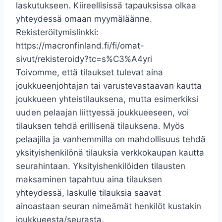
laskutukseen. Kiireellisissä tapauksissa olkaa
yhteydessä omaan myymäläänne.
Rekisteröitymislinkki:
https://macronfinland.fi/fi/omat-
sivut/rekisteroidy?tc=s%C3%A4yri
Toivomme, että tilaukset tulevat aina
joukkueenjohtajan tai varustevastaavan kautta
joukkueen yhteistilauksena, mutta esimerkiksi
uuden pelaajan liittyessä joukkueeseen, voi
tilauksen tehdä erillisenä tilauksena. Myös
pelaajilla ja vanhemmilla on mahdollisuus tehdä
yksityishenkilönä tilauksia verkkokaupan kautta
seurahintaan. Yksityishenkilöiden tilausten
maksaminen tapahtuu aina tilauksen
yhteydessä, laskulle tilauksia saavat
ainoastaan seuran nimeämät henkilöt kustakin
joukkueesta/seurasta.