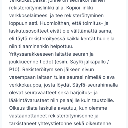
rekisteröitymislinkki alla. Kopioi linkki
verkkoselaimeesi ja tee rekisteröityminen
loppuun asti. Huomioithan, että toimitus- ja
laskutusosoitteet eivät ole välttämättä sama,
eli täytä rekisteröityessä kaikki kentät huolella
niin tilaaminenkin helpottuu.
Yrityssarakkeeseen laitatte seuran ja
joukkueenne tiedot (esim. SäyRi jalkapallo /
P10). Rekisteröitymisen jälkeen sivun
vasempaan laitaan tulee seurasi nimellä oleva
verkkokauppa, josta löydät SäyRi-seurahinnalla
olevat seuravaatteet sekä harjoitus- ja
lääkintävarusteet niin pelaajille kuin taustoille.
Oikeus tilata laskulle avautuu, kun olemme
vastaanottaneet rekisteröitymisenne ja
tarkistaneet yhteystietonne sekä oikeutenne