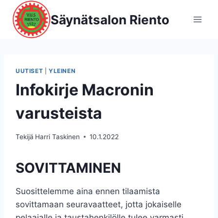
Siirry
Säynätsalon Riento
sisältöön
UUTISET
|
YLEINEN
Infokirje Macronin
varusteista
Tekijä
Harri Taskinen
10.1.2022
SOVITTAMINEN
Suosittelemme aina ennen tilaamista
sovittamaan seuravaatteet, jotta jokaiselle
pelaajalle ja taustahenkilölle tulee varmasti