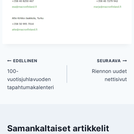
Artikkelien
EDELLINEN
SEURAAVA
100-
Riennon uudet
selaus
vuotisjuhlavuoden
nettisivut
tapahtumakalenteri
Samankaltaiset artikkelit