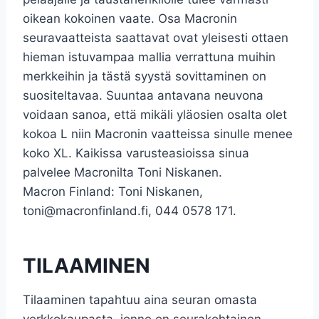
oikean kokoinen vaate. Osa Macronin
seuravaatteista saattavat ovat yleisesti ottaen
hieman istuvampaa mallia verrattuna muihin
merkkeihin ja tästä syystä sovittaminen on
suositeltavaa. Suuntaa antavana neuvona
voidaan sanoa, että mikäli yläosien osalta olet
kokoa L niin Macronin vaatteissa sinulle menee
koko XL. Kaikissa varusteasioissa sinua
palvelee Macronilta Toni Niskanen.
Macron Finland: Toni Niskanen,
toni@macronfinland.fi, 044 0578 171.
TILAAMINEN
Tilaaminen tapahtuu aina seuran omasta
verkkokaupasta, jonne on seurakohtainen