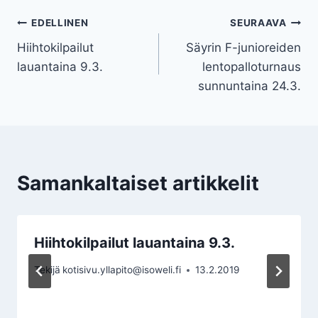
Artikkelien
EDELLINEN
SEURAAVA
Hiihtokilpailut
Säyrin F-junioreiden
selaus
lauantaina 9.3.
lentopalloturnaus
sunnuntaina 24.3.
Samankaltaiset artikkelit
Hiihtokilpailut lauantaina 9.3.
Tekijä
kotisivu.yllapito@isoweli.fi
13.2.2019