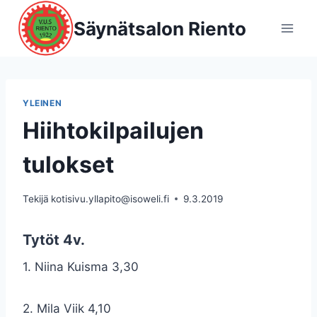
Siirry
Säynätsalon Riento
sisältöön
YLEINEN
Hiihtokilpailujen
tulokset
Tekijä
kotisivu.yllapito@isoweli.fi
9.3.2019
Tytöt 4v.
1. Niina Kuisma 3,30
2. Mila Viik 4,10